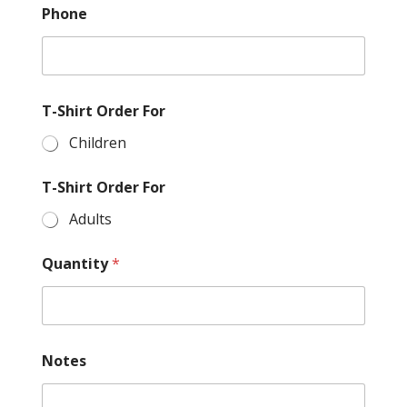
Phone
T-Shirt Order For
Children
T-Shirt Order For
Adults
*
Quantity
*
T
-
S
h
i
r
Notes
t
T
-