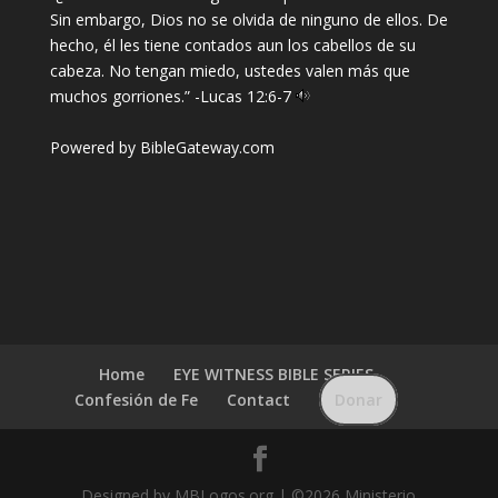
Sin embargo, Dios no se olvida de ninguno de ellos. De
hecho, él les tiene contados aun los cabellos de su
cabeza. No tengan miedo, ustedes valen más que
muchos gorriones.” -
Lucas 12:6-7
Powered by
BibleGateway.com
Home
EYE WITNESS BIBLE SERIES
Confesión de Fe
Contact
Donar
Designed by MBLogos.org | ©2026 Ministerio