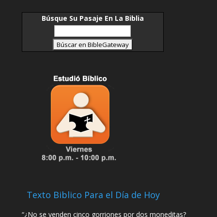
sea que ocurra una infección por COVID-19 antes,
durante o después de la participación de cualquier
evento programado y organizado en nuestra
Búsque Su Pasaje En La Biblia
iglesia.
Nuestros maestros y asistentes de escuela
dominical son voluntarios que dan su tiempo y
energía porque aman a los niños y están
dedicados a ayudarlos a crecer en la fe. Para
ayudarlos a crear un ambiente de aprendizaje
positivo y fiel, se espera que los padres:
• Tratar a los voluntarios con amabilidad y
respeto en todo momento
• Refuerce las expectativas de comportamiento y
hable con su (s) hijo (s) antes de asistir
• Traer comentarios e inquietudes a la Directora
de la Escuela Dominical Dra. Cendy Mejias si es
necesario
• Tenga conversaciones sobre los temas que se
discutieron, después de asistir a la Escuela
Dominical para ayudar a sus hijos a procesar y
reforzar lo que aprendieron.
Texto Biblico Para el Día de Hoy
“¿No se venden cinco gorriones por dos moneditas?