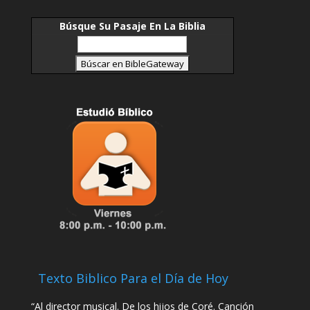
sea que ocurra una infección por COVID-19 antes,
durante o después de la participación de cualquier
evento programado y organizado en nuestra
Búsque Su Pasaje En La Biblia
iglesia.
Nuestros maestros y asistentes de escuela
dominical son voluntarios que dan su tiempo y
energía porque aman a los niños y están
dedicados a ayudarlos a crecer en la fe. Para
ayudarlos a crear un ambiente de aprendizaje
positivo y fiel, se espera que los padres:
• Tratar a los voluntarios con amabilidad y
respeto en todo momento
• Refuerce las expectativas de comportamiento y
hable con su (s) hijo (s) antes de asistir
• Traer comentarios e inquietudes a la Directora
de la Escuela Dominical Dra. Cendy Mejias si es
necesario
• Tenga conversaciones sobre los temas que se
discutieron, después de asistir a la Escuela
Dominical para ayudar a sus hijos a procesar y
reforzar lo que aprendieron.
Texto Biblico Para el Día de Hoy
“Al director musical. De los hijos de Coré. Canción