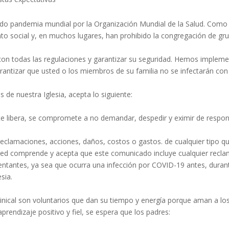
do pandemia mundial por la Organización Mundial de la Salud. Como r
nto social y, en muchos lugares, han prohibido la congregación de g
con todas las regulaciones y garantizar su seguridad. Hemos impleme
ntizar que usted o los miembros de su familia no se infectarán co
s de nuestra Iglesia, acepta lo siguiente:
nte libera, se compromete a no demandar, despedir y eximir de respons
eclamaciones, acciones, daños, costos o gastos. de cualquier tipo qu
sted comprende y acepta que este comunicado incluye cualquier recl
sentantes, ya sea que ocurra una infección por COVID-19 antes, durant
sia.
nical son voluntarios que dan su tiempo y energía porque aman a los
prendizaje positivo y fiel, se espera que los padres: