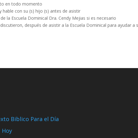
speto en todo momento
able con su (s) hijo (s) antes de asistir
 de la Escuela Dominical Dra. Cendy Mejias si es necesario
scutieron, después de asistir a la Escuela Dominical para ayudar a s
xto Biblico Para el Día
 Hoy