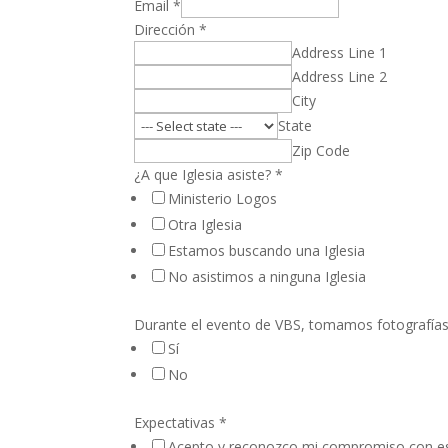
Email
*
Dirección
*
Address Line 1
Address Line 2
City
State
Zip Code
¿A que Iglesia asiste?
*
Ministerio Logos
Otra Iglesia
Estamos buscando una Iglesia
No asistimos a ninguna Iglesia
Durante el evento de VBS, tomamos fotografías 
Sí
No
Expectativas
*
Acepto y reconozco mi compromiso con es